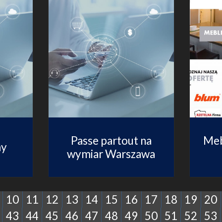
Passe partout na
Meb
my
wymiar Warszawa
10
11
12
13
14
15
16
17
18
19
20
43
44
45
46
47
48
49
50
51
52
53