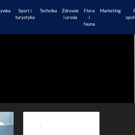
rywka
Sport i
Technika
Zdrowie
Flora
Marketing
turystyka
i uroda
i
społ
fauna