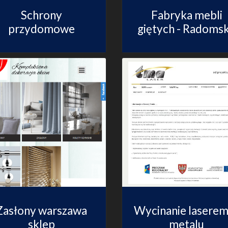
Schrony
Fabryka mebli
przydomowe
giętych - Radoms
Zasłony warszawa
Wycinanie lasere
sklep
metalu