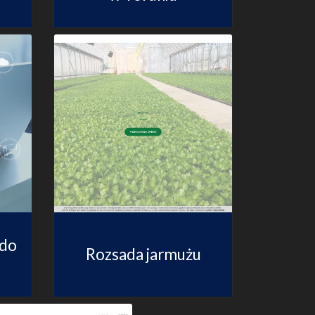
 do
Rozsada jarmużu