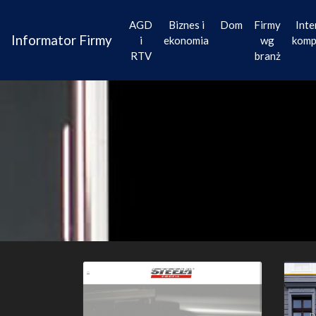
AGD
Biznes i
Dom
Firmy
Inte
Informator Firmy
i
ekonomia
wg
komp
RTV
branż