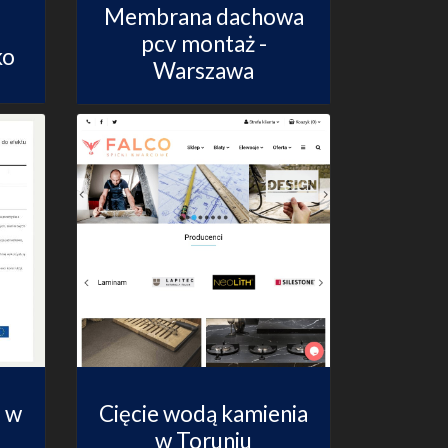
Membrana dachowa
pcv montaż -
ko
Warszawa
m w
Cięcie wodą kamienia
w Toruniu