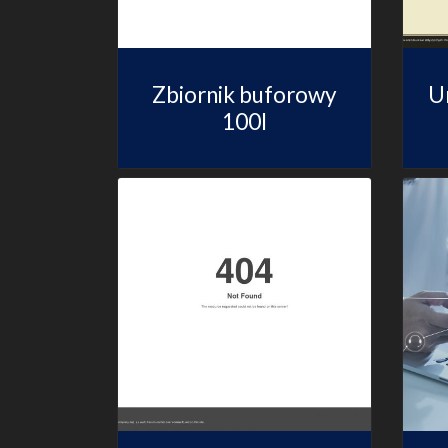
Zbiornik buforowy
U
100l