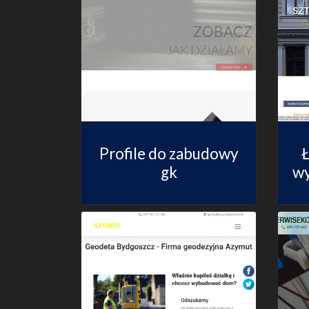
Profile do zabudowy
Ł
gk
wy