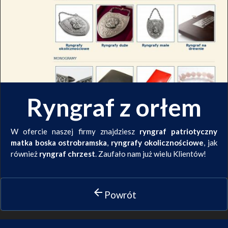
Ryngraf z orłem
W ofercie naszej firmy znajdziesz
ryngraf patriotyczny
matka boska ostrobramska
,
ryngrafy okolicznościowe
, jak
również
ryngraf chrzest
. Zaufało nam już wielu Klientów!
arrow_back
Powrót