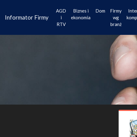
AGD
Biznes i
Dom
Firmy
Inte
Informator Firmy
i
ekonomia
wg
komp
RTV
branż