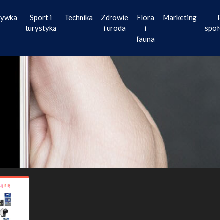
rywka
Sport i
Technika
Zdrowie
Flora
Marketing
turystyka
i uroda
i
społ
fauna