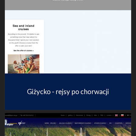
Giżycko - rejsy po chorwacji