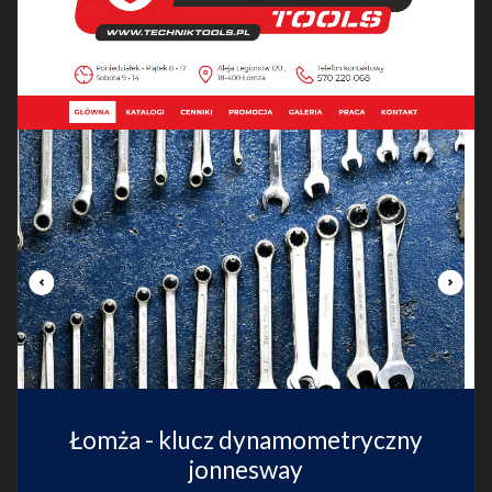
Łomża - klucz dynamometryczny
jonnesway