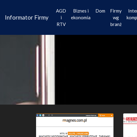
AGD
Biznes i
Dom
Firmy
Inte
Informator Firmy
i
ekonomia
wg
komp
RTV
branż