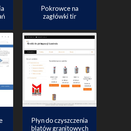
ia
Pokrowce na
ań
zagłówki tir
e
Płyn do czyszczenia
blatów granitowych