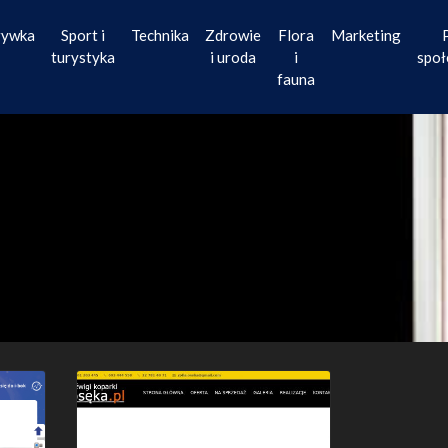
rywka
Sport i
Technika
Zdrowie
Flora
Marketing
turystyka
i uroda
i
społ
fauna