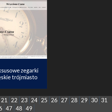
ksusowe zegarki
skie trójmiasto
21
22
23
24
25
26
27
28
29
30
31
6
47
48
49