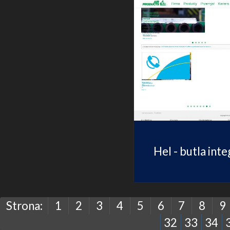
Hel - butla inte
Strona:
1
2
3
4
5
6
7
8
9
32
33
34