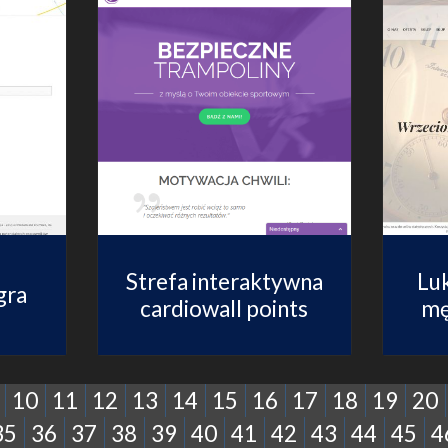
Strefa interaktywna
Lu
gra
cardiowall points
mę
10
11
12
13
14
15
16
17
18
19
20
35
36
37
38
39
40
41
42
43
44
45
4