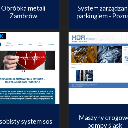
Obróbka metali
System zarządzan
Zambrów
parkingiem - Pozn
Maszyny drogow
sobisty system sos
pompy śląsk