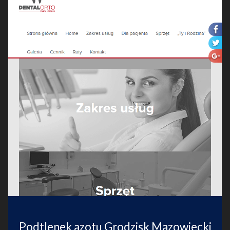
Podtlenek azotu Grodzisk Mazowiecki