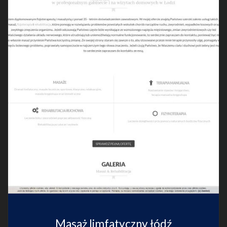
Masaż limfatyczny łódź