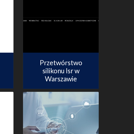
Przetwórstwo
silikonu lsr w
Warszawie