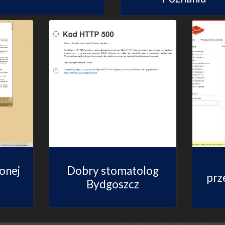
onej
Dobry stomatolog
prz
Bydgoszcz