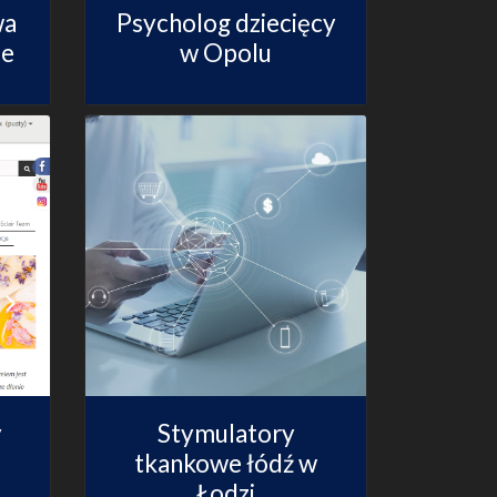
wa
Psycholog dziecięcy
ie
w Opolu
y
Stymulatory
tkankowe łódź w
Łodzi