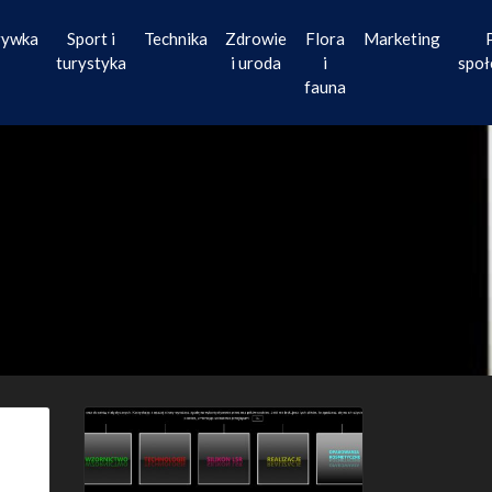
rywka
Sport i
Technika
Zdrowie
Flora
Marketing
turystyka
i uroda
i
społ
fauna