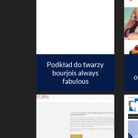
Podkład do twarzy
bourjois always
o
fabulous