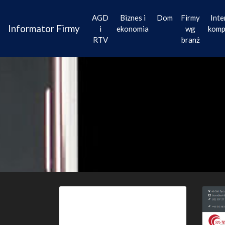
AGD
Biznes i
Dom
Firmy
Inte
Informator Firmy
i
ekonomia
wg
komp
RTV
branż