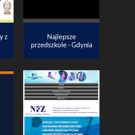
y z
Najlepsze
przedszkole - Gdynia