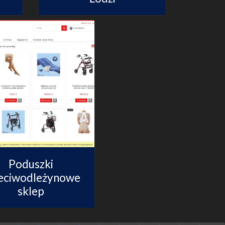
Poduszki
eciwodleżynowe
sklep