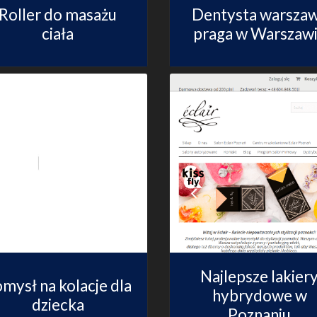
Roller do masażu
Dentysta warsza
ciała
praga w Warszaw
Najlepsze lakier
mysł na kolacje dla
hybrydowe w
dziecka
Poznaniu