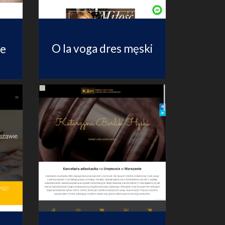
O la voga dres męski
ne