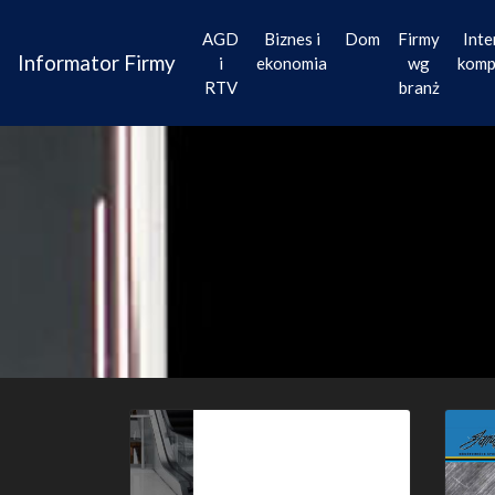
AGD
Biznes i
Dom
Firmy
Inte
Informator Firmy
i
ekonomia
wg
komp
RTV
branż