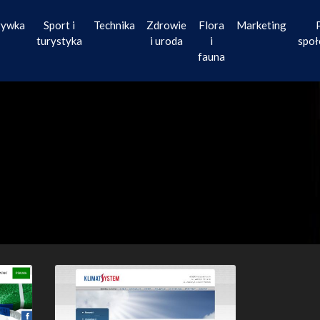
rywka
Sport i
Technika
Zdrowie
Flora
Marketing
turystyka
i uroda
i
społ
fauna