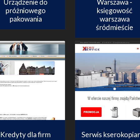
Urządzenie do
Warszawa -
próżniowego
księgowość
pakowania
warszawa
śródmieście
Kredyty dla firm
Serwis kserokopia