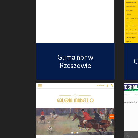
Guma nbr w
C
Rzeszowie