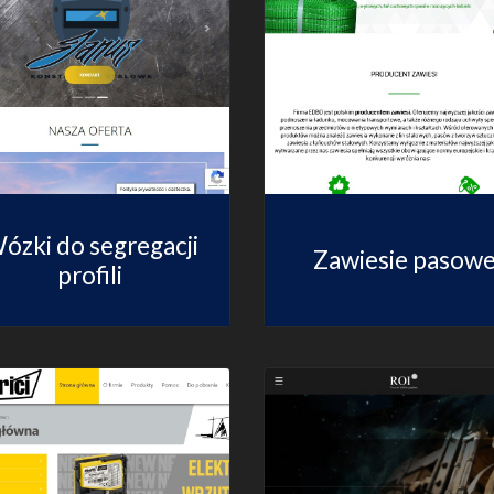
ózki do segregacji
Zawiesie pasow
profili