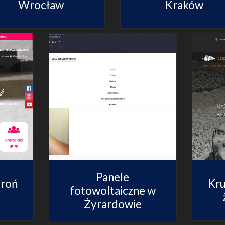
Wrocław
Kraków
Panele
broń
Kr
fotowoltaiczne w
Żyrardowie