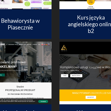
Kurs języka
Behawiorysta w
angielskiego onli
Piasecznie
b2