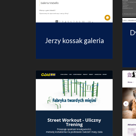
D
Jerzy kossak galeria